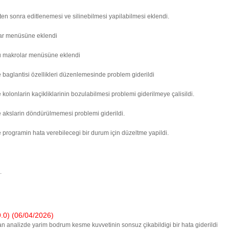
en sonra editlenemesi ve silinebilmesi yapilabilmesi eklendi.
olar menüsüne eklendi
mutu makrolar menüsüne eklendi
baglantisi özellikleri düzenlemesinde problem giderildi
lonlarin kaçikliklarinin bozulabilmesi problemi giderilmeye çalisildi.
 akslarin döndürülmemesi problemi giderildi.
programin hata verebilecegi bir durum için düzeltme yapildi.
.
) (06/04/2026)
n analizde yarim bodrum kesme kuvvetinin sonsuz çikabildigi bir hata giderildi