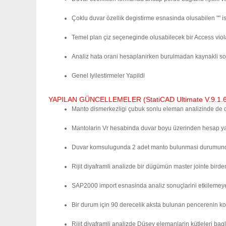
Çoklu duvar özellik degistirme esnasinda olusabilen "" is n
Temel plan çiz seçeneginde olusabilecek bir Access violat
Analiz hata orani hesaplanirken burulmadan kaynakli sonl
Genel Iyilestirmeler Yapildi
YAPILAN GÜNCELLEMELER (StatiCAD Ultimate V.9.1.6.0
Manto dismerkezligi çubuk sonlu eleman analizinde de d
Mantolarin Vr hesabinda duvar boyu üzerinden hesap ya
Duvar komsulugunda 2 adet manto bulunmasi durumunda duv
Rijit diyaframli analizde bir dügümün master jointe birden
SAP2000 import esnasinda analiz sonuçlarini etkilemeye
Bir durum için 90 derecelik aksta bulunan pencerenin ko
Rijit diyaframli analizde Düsey elemanlarin kütleleri bag