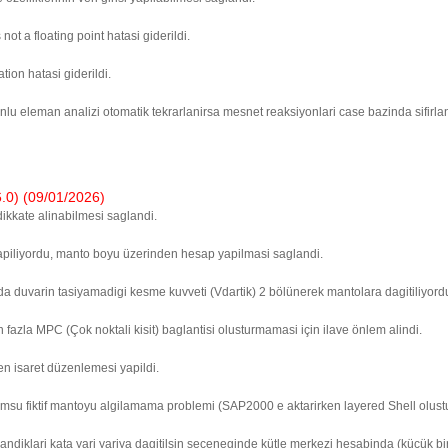
ot a floating point hatasi giderildi.
ion hatasi giderildi.
u eleman analizi otomatik tekrarlanirsa mesnet reaksiyonlari case bazinda sifirlanm
) (09/01/2026)
ikkate alinabilmesi saglandi.
piliyordu, manto boyu üzerinden hesap yapilmasi saglandi.
arin tasiyamadigi kesme kuvveti (Vdartik) 2 bölünerek mantolara dagitiliyordu. Rij
 fazla MPC (Çok noktali kisit) baglantisi olusturmamasi için ilave önlem alindi.
n isaret düzenlemesi yapildi.
msu fiktif mantoyu algilamama problemi (SAP2000 e aktarirken layered Shell olust
landiklari kata yari yariya dagitilsin seçeneginde kütle merkezi hesabinda (küçük b