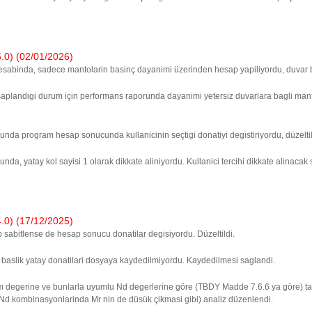
) (02/01/2026)
esabinda, sadece mantolarin basinç dayanimi üzerinden hesap yapiliyordu, duvar 
aplandigi durum için performans raporunda dayanimi yetersiz duvarlara bagli mant
munda program hesap sonucunda kullanicinin seçtigi donatiyi degistiriyordu, düzeltil
da, yatay kol sayisi 1 olarak dikkate aliniyordu. Kullanici tercihi dikkate alinacak s
) (17/12/2025)
ip sabitlense de hesap sonucu donatilar degisiyordu. Düzeltildi.
ve baslik yatay donatilari dosyaya kaydedilmiyordu. Kaydedilmesi saglandi.
erine ve bunlarla uyumlu Nd degerlerine göre (TBDY Madde 7.6.6 ya göre) tasar
 Nd kombinasyonlarinda Mr nin de düsük çikmasi gibi) analiz düzenlendi.