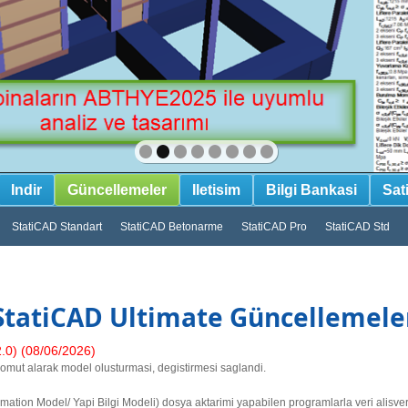
Indir
Güncellemeler
Iletisim
Bilgi Bankasi
Sat
StatiCAD Standart
StatiCAD Betonarme
StatiCAD Pro
StatiCAD Std
StatiCAD Ultimate Güncellemele
) (08/06/2026)
mut alarak model olusturmasi, degistirmesi saglandi.
formation Model/ Yapi Bilgi Modeli) dosya aktarimi yapabilen programlarla veri alisver