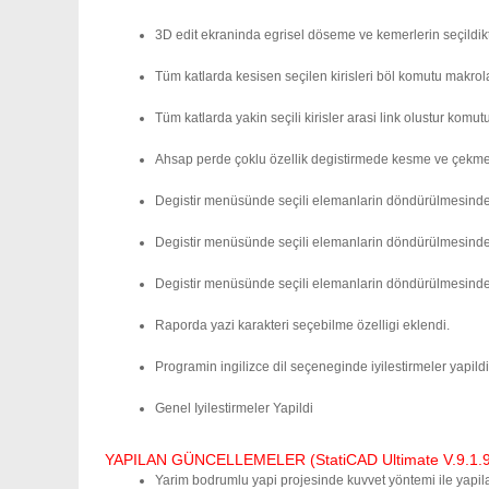
3D edit ekraninda egrisel döseme ve kemerlerin seçildikt
Tüm katlarda kesisen seçilen kirisleri böl komutu makr
Tüm katlarda yakin seçili kirisler arasi link olustur ko
Ahsap perde çoklu özellik degistirmede kesme ve çekme 
Degistir menüsünde seçili elemanlarin döndürülmesinde ko
Degistir menüsünde seçili elemanlarin döndürülmesinde
Degistir menüsünde seçili elemanlarin döndürülmesinde 
Raporda yazi karakteri seçebilme özelligi eklendi.
Programin ingilizce dil seçeneginde iyilestirmeler yapildi
Genel Iyilestirmeler Yapildi
YAPILAN GÜNCELLEMELER (StatiCAD Ultimate V.9.1.9.0
Yarim bodrumlu yapi projesinde kuvvet yöntemi ile yapila