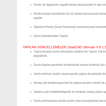
Perde Ve degerinin negatif olmasi durumunda Vr den ve Ve 
Perde kesme hesabinda Ve>Vr olmasi durumunda kullanicin
yapildi.
Tablolar>Perde Duvar Formunda normal kuvvet-moment e
Genel Iyilestirmeler Yapildi
YAPILAN GÜNCELLEMELER (StatiCAD Ultimate V.9.1.3.0
Yigma binada sonlu elemanlar yöntemi ile Yigma Yük Ko
degistirildi.
Duvar kayma gerilmesi kontrolünde kayma kontrolü için d
Sonlu eleman analizi seçeneginde yigma duvarlarda düse
Ahsap yük kombinasyonlari ile yigma duvarin manto ile g
Sadece çati modellendiginde bir projede ortaya çikan rap
Sonlu elemanlarla modal analiz özet sonuçlarinda kat no