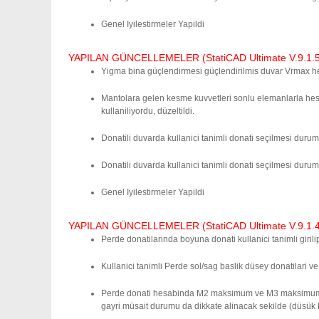
Genel Iyilestirmeler Yapildi
YAPILAN GÜNCELLEMELER (StatiCAD Ultimate V.9.1.5.0
Yigma bina güçlendirmesi güçlendirilmis duvar Vrmax h
Mantolara gelen kesme kuvvetleri sonlu elemanlarla hes
kullaniliyordu, düzeltildi.
Donatili duvarda kullanici tanimli donati seçilmesi duru
Donatili duvarda kullanici tanimli donati seçilmesi durumun
Genel Iyilestirmeler Yapildi
YAPILAN GÜNCELLEMELER (StatiCAD Ultimate V.9.1.4.0
Perde donatilarinda boyuna donati kullanici tanimli giril
Kullanici tanimli Perde sol/sag baslik düsey donatilari 
Perde donati hesabinda M2 maksimum ve M3 maksimum deg
gayri müsait durumu da dikkate alinacak sekilde (düsük