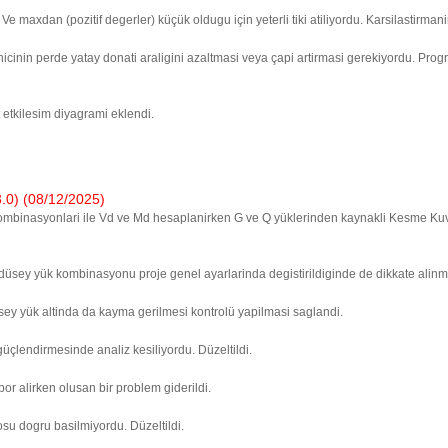
maxdan (pozitif degerler) küçük oldugu için yeterli tiki atiliyordu. Karsilastirmani
in perde yatay donati araligini azaltmasi veya çapi artirmasi gerekiyordu. Progra
tkilesim diyagrami eklendi.
) (08/12/2025)
mbinasyonlari ile Vd ve Md hesaplanirken G ve Q yüklerinden kaynakli Kesme Kuvv
üsey yük kombinasyonu proje genel ayarlarinda degistirildiginde de dikkate alinmiy
y yük altinda da kayma gerilmesi kontrolü yapilmasi saglandi.
üçlendirmesinde analiz kesiliyordu. Düzeltildi.
or alirken olusan bir problem giderildi.
su dogru basilmiyordu. Düzeltildi.