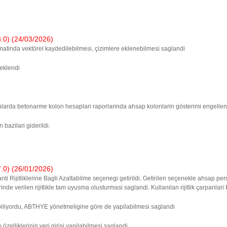
) (24/03/2026)
matinda vektörel kaydedilebilmesi, çizimlere eklenebilmesi saglandi
 eklendi
nlarda betonarme kolon hesaplari raporlarinda ahsap kolonlarin gösterimi engellen
bazilari giderildi.
) (26/01/2026)
 Rijitliklerine Bagli Azaltabilme seçenegi getirildi. Getirilen seçenekle ahsap perde
verilen rijitlikle tam uyusma olusturmasi saglandi. Kullanilan rijitlik çarpanlari 
liyordu, ABTHYE yönetmeligine göre de yapilabilmesi saglandi
 özelliklerinin veri girisi yapilabilmesi saglandi.