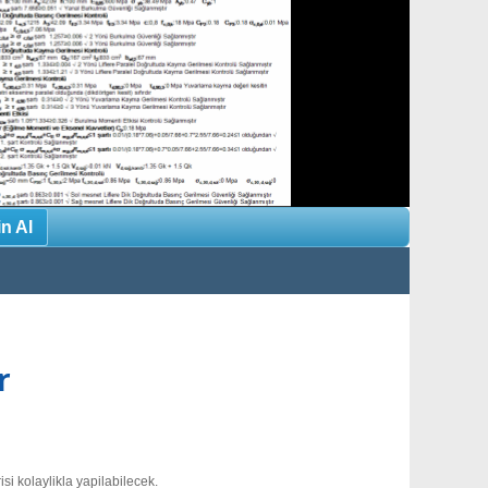
in Al
r
isi kolaylikla yapilabilecek.