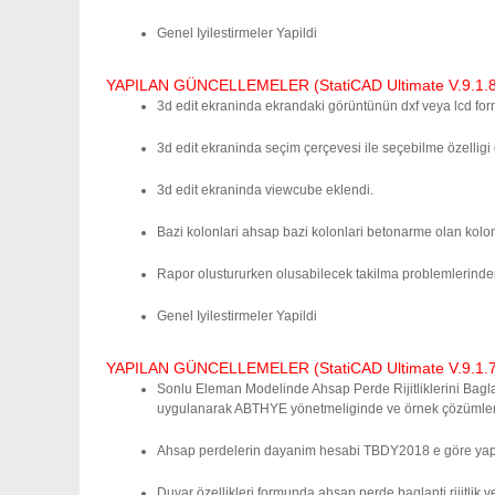
Genel Iyilestirmeler Yapildi
YAPILAN GÜNCELLEMELER (StatiCAD Ultimate V.9.1.8.0
3d edit ekraninda ekrandaki görüntünün dxf veya lcd for
3d edit ekraninda seçim çerçevesi ile seçebilme özelligi
3d edit ekraninda viewcube eklendi.
Bazi kolonlari ahsap bazi kolonlari betonarme olan kolo
Rapor olustururken olusabilecek takilma problemlerinden 
Genel Iyilestirmeler Yapildi
YAPILAN GÜNCELLEMELER (StatiCAD Ultimate V.9.1.7.0
Sonlu Eleman Modelinde Ahsap Perde Rijitliklerini Baglanti
uygulanarak ABTHYE yönetmeliginde ve örnek çözümlerinde 
Ahsap perdelerin dayanim hesabi TBDY2018 e göre yapi
Duvar özellikleri formunda ahsap perde baglanti rijitlik ve