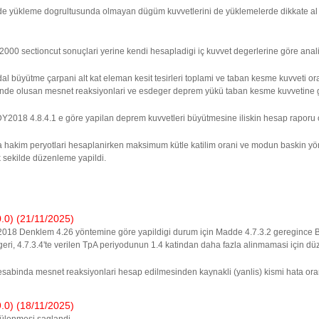
 yükleme dogrultusunda olmayan dügüm kuvvetlerini de yüklemelerde dikkate al seç
 sectioncut sonuçlari yerine kendi hesapladigi iç kuvvet degerlerine göre analiz
 büyütme çarpani alt kat eleman kesit tesirleri toplami ve taban kesme kuvveti 
de olusan mesnet reaksiyonlari ve esdeger deprem yükü taban kesme kuvvetine gör
018 4.8.4.1 e göre yapilan deprem kuvvetleri büyütmesine iliskin hesap raporu o
 hakim peryotlari hesaplanirken maksimum kütle katilim orani ve modun baskin y
 sekilde düzenleme yapildi.
) (21/11/2025)
8 Denklem 4.26 yöntemine göre yapildigi durum için Madde 4.7.3.2 geregince Bin
i, 4.7.3.4'te verilen TpA periyodunun 1.4 katindan daha fazla alinmamasi için dü
esabinda mesnet reaksiyonlari hesap edilmesinden kaynakli (yanlis) kismi hata orani
) (18/11/2025)