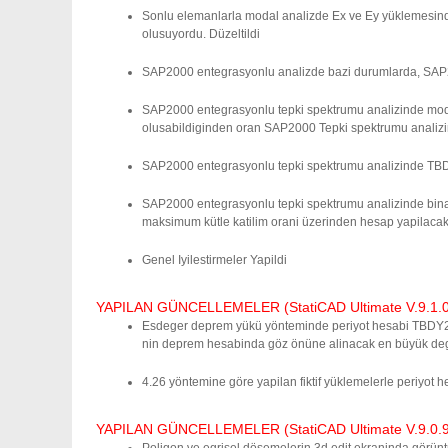
Sonlu elemanlarla modal analizde Ex ve Ey yüklemesinde
olusuyordu. Düzeltildi
SAP2000 entegrasyonlu analizde bazi durumlarda, SAP2000
SAP2000 entegrasyonlu tepki spektrumu analizinde modal
olusabildiginden oran SAP2000 Tepki spektrumu analizin
SAP2000 entegrasyonlu tepki spektrumu analizinde TBDY2
SAP2000 entegrasyonlu tepki spektrumu analizinde bina
maksimum kütle katilim orani üzerinden hesap yapilacak
Genel Iyilestirmeler Yapildi
YAPILAN GÜNCELLEMELER (StatiCAD Ultimate V.9.1.0.0
Esdeger deprem yükü yönteminde periyot hesabi TBDY201
nin deprem hesabinda göz önüne alinacak en büyük deger
4.26 yöntemine göre yapilan fiktif yüklemelerle periyot h
YAPILAN GÜNCELLEMELER (StatiCAD Ultimate V.9.0.9.0