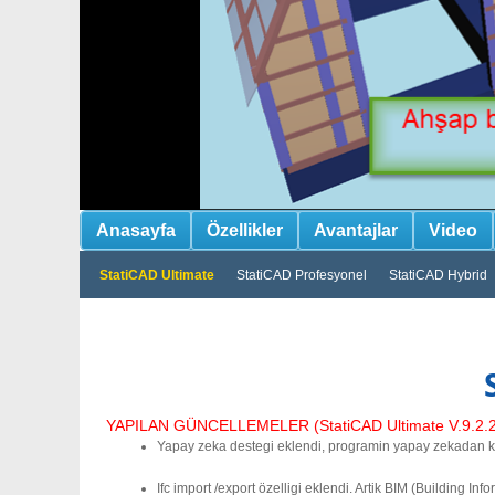
Anasayfa
Özellikler
Avantajlar
Video
StatiCAD Ultimate
StatiCAD Profesyonel
StatiCAD Hybrid
YAPILAN GÜNCELLEMELER (StatiCAD Ultimate V.9.2.2.0
Yapay zeka destegi eklendi, programin yapay zekadan ko
Ifc import /export özelligi eklendi. Artik BIM (Building In