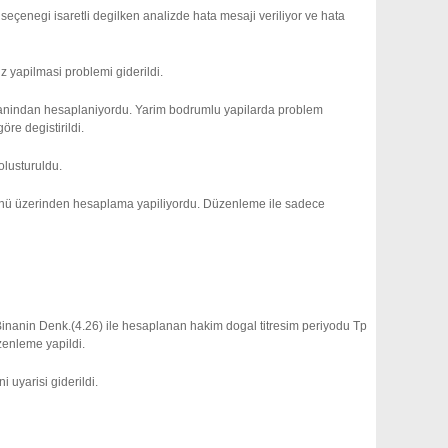
enegi isaretli degilken analizde hata mesaji veriliyor ve hata
 yapilmasi problemi giderildi.
oranindan hesaplaniyordu. Yarim bodrumlu yapilarda problem
e degistirildi.
lusturuldu.
önü üzerinden hesaplama yapiliyordu. Düzenleme ile sadece
anin Denk.(4.26) ile hesaplanan hakim dogal titresim periyodu Tp
zenleme yapildi.
 uyarisi giderildi.