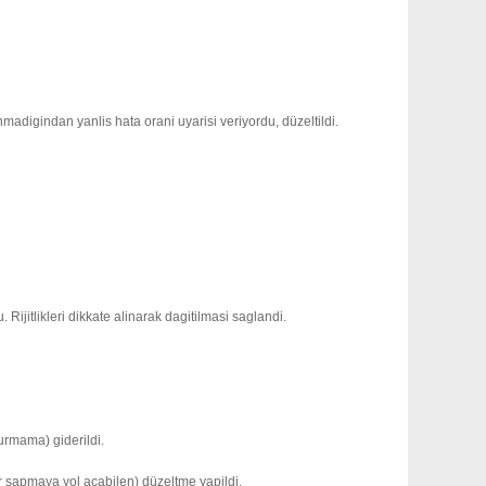
adigindan yanlis hata orani uyarisi veriyordu, düzeltildi.
itlikleri dikkate alinarak dagitilmasi saglandi.
urmama) giderildi.
ir sapmaya yol açabilen) düzeltme yapildi.