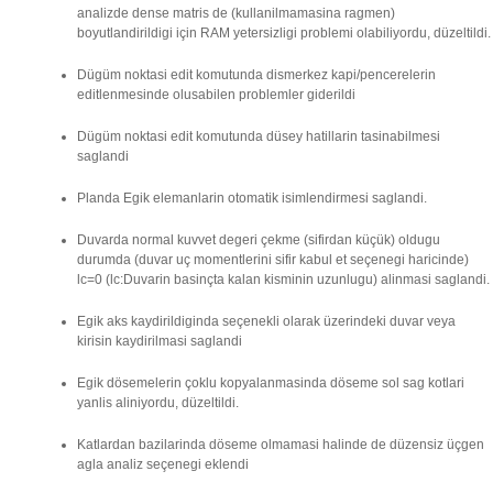
analizde dense matris de (kullanilmamasina ragmen)
boyutlandirildigi için RAM yetersizligi problemi olabiliyordu, düzeltildi.
Dügüm noktasi edit komutunda dismerkez kapi/pencerelerin
editlenmesinde olusabilen problemler giderildi
Dügüm noktasi edit komutunda düsey hatillarin tasinabilmesi
saglandi
Planda Egik elemanlarin otomatik isimlendirmesi saglandi.
Duvarda normal kuvvet degeri çekme (sifirdan küçük) oldugu
durumda (duvar uç momentlerini sifir kabul et seçenegi haricinde)
lc=0 (lc:Duvarin basinçta kalan kisminin uzunlugu) alinmasi saglandi.
Egik aks kaydirildiginda seçenekli olarak üzerindeki duvar veya
kirisin kaydirilmasi saglandi
Egik dösemelerin çoklu kopyalanmasinda döseme sol sag kotlari
yanlis aliniyordu, düzeltildi.
Katlardan bazilarinda döseme olmamasi halinde de düzensiz üçgen
agla analiz seçenegi eklendi