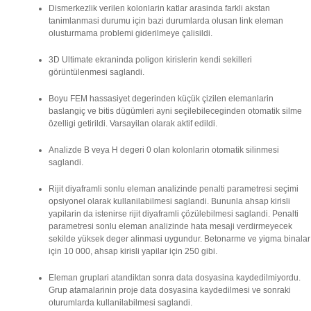
Dismerkezlik verilen kolonlarin katlar arasinda farkli akstan
tanimlanmasi durumu için bazi durumlarda olusan link eleman
olusturmama problemi giderilmeye çalisildi.
3D Ultimate ekraninda poligon kirislerin kendi sekilleri
görüntülenmesi saglandi.
Boyu FEM hassasiyet degerinden küçük çizilen elemanlarin
baslangiç ve bitis dügümleri ayni seçilebileceginden otomatik silme
özelligi getirildi. Varsayilan olarak aktif edildi.
Analizde B veya H degeri 0 olan kolonlarin otomatik silinmesi
saglandi.
Rijit diyaframli sonlu eleman analizinde penalti parametresi seçimi
opsiyonel olarak kullanilabilmesi saglandi. Bununla ahsap kirisli
yapilarin da istenirse rijit diyaframli çözülebilmesi saglandi. Penalti
parametresi sonlu eleman analizinde hata mesaji verdirmeyecek
sekilde yüksek deger alinmasi uygundur. Betonarme ve yigma binalar
için 10 000, ahsap kirisli yapilar için 250 gibi.
Eleman gruplari atandiktan sonra data dosyasina kaydedilmiyordu.
Grup atamalarinin proje data dosyasina kaydedilmesi ve sonraki
oturumlarda kullanilabilmesi saglandi.