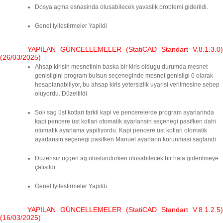
Dosya açma esnasinda olusabilecek yavaslik problemi giderildi.
Genel Iyilestirmeler Yapildi
YAPILAN GÜNCELLEMELER (StatiCAD Standart V.8.1.3.0)
(26/03/2025)
Ahsap kirisin mesnetinin baska bir kiris oldugu durumda mesnet
genisligini program bulsun seçeneginde mesnet genisligi 0 olarak
hesaplanabiliyor, bu ahsap kiris yetersizlik uyarisi verilmesine sebep
oluyordu. Düzeltildi.
Sol/ sag üst kotlari farkli kapi ve pencerelerde program ayarlarinda
kapi pencere üst kotlari otomatik ayarlansin seçenegi pasifken dahi
otomatik ayarlama yapiliyordu. Kapi pencere üst kotlari otomatik
ayarlansin seçenegi pasifken Manuel ayarlarin korunmasi saglandi.
Düzensiz üçgen ag olusturulurken olusabilecek bir hata giderilmeye
çalisildi.
Genel Iyilestirmeler Yapildi
YAPILAN GÜNCELLEMELER (StatiCAD Standart V.8.1.2.5)
(16/03/2025)