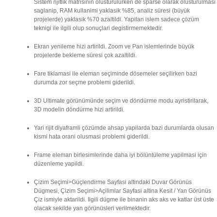
Sistem rijitlik matrisinin olusturulurken de sparse olarak olusturulmasi
saglanip, RAM kullanimi yaklasik %85, analiz süresi (büyük
projelerde) yaklasik %70 azaltildi. Yapilan islem sadece çözüm
teknigi ile ilgili olup sonuçlari degistirmemektedir.
Ekran yenileme hizi artirildi. Zoom ve Pan islemlerinde büyük
projelerde bekleme süresi çok azaltildi.
Fare tiklamasi ile eleman seçiminde dösemeler seçilirken bazi
durumda zor seçme problemi giderildi.
3D Ultimate görünümünde seçim ve döndürme modu ayristirilarak,
3D modelin döndürme hizi artirildi.
Yari rijit diyaframli çözümde ahsap yapilarda bazi durumlarda olusan
kismi hata orani olusmasi problemi giderildi.
Frame eleman birlesimlerinde daha iyi bölüntüleme yapilmasi için
düzenleme yapildi.
Çizim Seçimi>Güçlendirme Sayfasi altindaki Duvar Görünüs
Dügmesi, Çizim Seçimi>Açilimlar Sayfasi altina Kesit / Yan Görünüs
Çiz ismiyle aktarildi. Ilgili dügme ile binanin aks aks ve katlar üst üste
olacak sekilde yan görünüsleri verilmektedir.