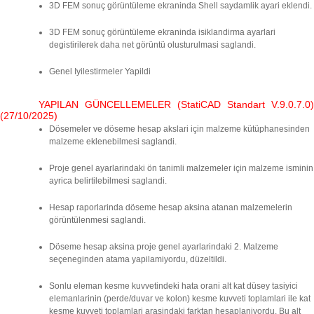
3D FEM sonuç görüntüleme ekraninda Shell saydamlik ayari eklendi.
3D FEM sonuç görüntüleme ekraninda isiklandirma ayarlari
degistirilerek daha net görüntü olusturulmasi saglandi.
Genel Iyilestirmeler Yapildi
YAPILAN GÜNCELLEMELER (StatiCAD Standart V.9.0.7.0)
(27/10/2025)
Dösemeler ve döseme hesap akslari için malzeme kütüphanesinden
malzeme eklenebilmesi saglandi.
Proje genel ayarlarindaki ön tanimli malzemeler için malzeme isminin
ayrica belirtilebilmesi saglandi.
Hesap raporlarinda döseme hesap aksina atanan malzemelerin
görüntülenmesi saglandi.
Döseme hesap aksina proje genel ayarlarindaki 2. Malzeme
seçeneginden atama yapilamiyordu, düzeltildi.
Sonlu eleman kesme kuvvetindeki hata orani alt kat düsey tasiyici
elemanlarinin (perde/duvar ve kolon) kesme kuvveti toplamlari ile kat
kesme kuvveti toplamlari arasindaki farktan hesaplaniyordu. Bu alt