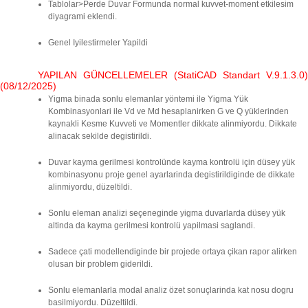
Tablolar>Perde Duvar Formunda normal kuvvet-moment etkilesim
diyagrami eklendi.
Genel Iyilestirmeler Yapildi
YAPILAN GÜNCELLEMELER (StatiCAD Standart V.9.1.3.0)
(08/12/2025)
Yigma binada sonlu elemanlar yöntemi ile Yigma Yük
Kombinasyonlari ile Vd ve Md hesaplanirken G ve Q yüklerinden
kaynakli Kesme Kuvveti ve Momentler dikkate alinmiyordu. Dikkate
alinacak sekilde degistirildi.
Duvar kayma gerilmesi kontrolünde kayma kontrolü için düsey yük
kombinasyonu proje genel ayarlarinda degistirildiginde de dikkate
alinmiyordu, düzeltildi.
Sonlu eleman analizi seçeneginde yigma duvarlarda düsey yük
altinda da kayma gerilmesi kontrolü yapilmasi saglandi.
Sadece çati modellendiginde bir projede ortaya çikan rapor alirken
olusan bir problem giderildi.
Sonlu elemanlarla modal analiz özet sonuçlarinda kat nosu dogru
basilmiyordu. Düzeltildi.