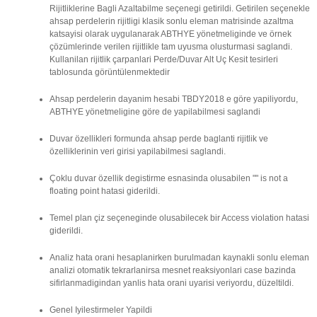
Rijitliklerine Bagli Azaltabilme seçenegi getirildi. Getirilen seçenekle
ahsap perdelerin rijitligi klasik sonlu eleman matrisinde azaltma
katsayisi olarak uygulanarak ABTHYE yönetmeliginde ve örnek
çözümlerinde verilen rijitlikle tam uyusma olusturmasi saglandi.
Kullanilan rijitlik çarpanlari Perde/Duvar Alt Uç Kesit tesirleri
tablosunda görüntülenmektedir
Ahsap perdelerin dayanim hesabi TBDY2018 e göre yapiliyordu,
ABTHYE yönetmeligine göre de yapilabilmesi saglandi
Duvar özellikleri formunda ahsap perde baglanti rijitlik ve
özelliklerinin veri girisi yapilabilmesi saglandi.
Çoklu duvar özellik degistirme esnasinda olusabilen "" is not a
floating point hatasi giderildi.
Temel plan çiz seçeneginde olusabilecek bir Access violation hatasi
giderildi.
Analiz hata orani hesaplanirken burulmadan kaynakli sonlu eleman
analizi otomatik tekrarlanirsa mesnet reaksiyonlari case bazinda
sifirlanmadigindan yanlis hata orani uyarisi veriyordu, düzeltildi.
Genel Iyilestirmeler Yapildi