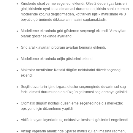
Kirislerde ofset verme seçenegi eklendi. Ofset2 degeri çati kirisleri
gibi, kirislerin ayni kotta olmamasi durumunda, kirisin sonlu eleman
modelinde kotunu degistirmeden, kot farkini rijitlik matrisinde ve 3
boyutlu görünümde dikkate alinmasini saglamaktadir.
Modelleme ekraninda grid gösterme seçenegi eklendi. Varsayilan
olarak göster seklinde ayarlandi.
Grid aralik ayarlari program ayarlari formuna eklendi.
Modelleme ekraninda orijin gösterimi eklendi
Makrolar menüsüne Kattaki dügüm noktalarini düzelt seçenegi
eklendi
Seçili duvarlarin içine izgara olustur seçeneginde duvarin sol sag
farkli olmasi durumunda da düzgün çalismasi saglanmaya çalisildi
Otomatik dügüm noktasi düzenleme seçeneginde dis merkezlik
opsiyonu için düzenleme yapildi
Aktif olmayan layerlarin uç noktasi ve kesisimi gösterimi engellendi
Ahsap yapilarin analizinde Sparse matris kullanilmasina ragmen,