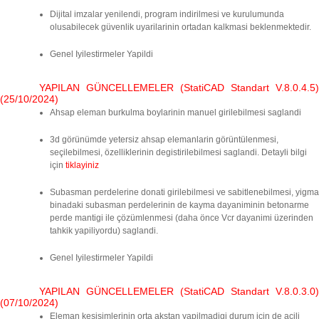
Dijital imzalar yenilendi, program indirilmesi ve kurulumunda
olusabilecek güvenlik uyarilarinin ortadan kalkmasi beklenmektedir.
Genel Iyilestirmeler Yapildi
YAPILAN GÜNCELLEMELER (StatiCAD Standart V.8.0.4.5)
(25/10/2024)
Ahsap eleman burkulma boylarinin manuel girilebilmesi saglandi
3d görünümde yetersiz ahsap elemanlarin görüntülenmesi,
seçilebilmesi, özelliklerinin degistirilebilmesi saglandi. Detayli bilgi
için
tiklayiniz
Subasman perdelerine donati girilebilmesi ve sabitlenebilmesi, yigma
binadaki subasman perdelerinin de kayma dayaniminin betonarme
perde mantigi ile çözümlenmesi (daha önce Vcr dayanimi üzerinden
tahkik yapiliyordu) saglandi.
Genel Iyilestirmeler Yapildi
YAPILAN GÜNCELLEMELER (StatiCAD Standart V.8.0.3.0)
(07/10/2024)
Eleman kesisimlerinin orta akstan yapilmadigi durum için de açili