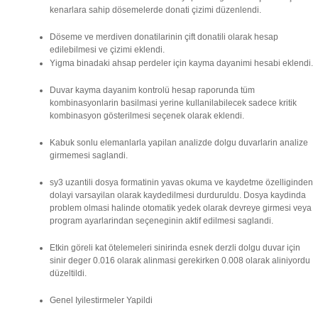
kenarlara sahip dösemelerde donati çizimi düzenlendi.
Döseme ve merdiven donatilarinin çift donatili olarak hesap
edilebilmesi ve çizimi eklendi.
Yigma binadaki ahsap perdeler için kayma dayanimi hesabi eklendi.
Duvar kayma dayanim kontrolü hesap raporunda tüm
kombinasyonlarin basilmasi yerine kullanilabilecek sadece kritik
kombinasyon gösterilmesi seçenek olarak eklendi.
Kabuk sonlu elemanlarla yapilan analizde dolgu duvarlarin analize
girmemesi saglandi.
sy3 uzantili dosya formatinin yavas okuma ve kaydetme özelliginden
dolayi varsayilan olarak kaydedilmesi durduruldu. Dosya kaydinda
problem olmasi halinde otomatik yedek olarak devreye girmesi veya
program ayarlarindan seçeneginin aktif edilmesi saglandi.
Etkin göreli kat ötelemeleri sinirinda esnek derzli dolgu duvar için
sinir deger 0.016 olarak alinmasi gerekirken 0.008 olarak aliniyordu
düzeltildi.
Genel Iyilestirmeler Yapildi