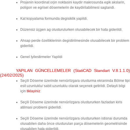
Projenin koordinat orjin noktasini kaydir makrosunda egik akslarin,
poligon ve egrisel dösemelerin de kaydirilabilmesi saglandi.
Kat kopyalama formunda degisiklik yapildi.
Düzensiz üçgen ag olusturulurken olusabilecek bir hata giderildi.
Ahsap perde özelliklerinin degistirilmesinde olusabilecek bir problem
giderildi.
Genel Iyilestirmeler Yapildi
YAPILAN GÜNCELLEMELER (StatiCAD Standart V.8.1.1.0)
(24/02/2025)
Seçili Döseme üzerinde nervür/izgara olusturma ekraninda Bölme tipi
esit uzunluklu/ sabit uzunluklu olarak seçenek getirildi. Detayli bilgi
için
tiklayiniz
Seçili Döseme üzerinde nervür/izgara olustururken fazladan kiris
atilmasi problemi giderildi.
Seçili Döseme üzerinde nervür/izgara olustururken istisnai durumda
olusabilen daha önce olusturulan parça dösemelerin geometrisinde
olusabilen hata giderildi.