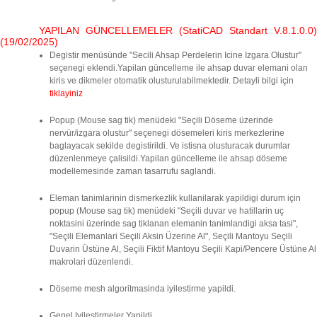
YAPILAN GÜNCELLEMELER (StatiCAD Standart V.8.1.0.0)
(19/02/2025)
Degistir menüsünde "Secili Ahsap Perdelerin Icine Izgara Olustur"
seçenegi eklendi.Yapilan güncelleme ile ahsap duvar elemani olan
kiris ve dikmeler otomatik olusturulabilmektedir. Detayli bilgi için
tiklayiniz
Popup (Mouse sag tik) menüdeki "Seçili Döseme üzerinde
nervür/izgara olustur" seçenegi dösemeleri kiris merkezlerine
baglayacak sekilde degistirildi. Ve istisna olusturacak durumlar
düzenlenmeye çalisildi.Yapilan güncelleme ile ahsap döseme
modellemesinde zaman tasarrufu saglandi.
Eleman tanimlarinin dismerkezlik kullanilarak yapildigi durum için
popup (Mouse sag tik) menüdeki "Seçili duvar ve hatillarin uç
noktasini üzerinde sag tiklanan elemanin tanimlandigi aksa tasi",
"Seçili Elemanlari Seçili Aksin Üzerine Al", Seçili Mantoyu Seçili
Duvarin Üstüne Al, Seçili Fiktif Mantoyu Seçili Kapi/Pencere Üstüne Al
makrolari düzenlendi.
Döseme mesh algoritmasinda iyilestirme yapildi.
Genel Iyilestirmeler Yapildi