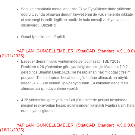
Sonlu elemanlarla modal analizde Ex ve Ey yüklemesinde yükleme
dogrultusunda olmayan dügüm kuvvetlerini de yüklemelerde dikkate
al seçenegi isaretli degilken analizde hata mesaji veriliyor ve hata
olusuyordu. Düzeltildi
Genel Iyilestirmeler Yapildi
YAPILAN GÜNCELLEMELER (StatiCAD Standart V.9.1.0.0)
(21/11/2025)
Esdeger deprem yükü yönteminde periyot hesabi TBDY2018
Denklem 4.26 yöntemine göre yapildigi durum için Madde 4.7.3.2
geregince Binanin Denk.(4.26) ile hesaplanan hakim dogal titresim
periyodu Tp nin deprem hesabinda göz önüne alinacak en büyük
degeri, 4.7.3.4'te verilen TpA periyodunun 1.4 katindan daha fazla
alinmamasi için düzenleme yapildi.
4.26 yöntemine göre yapilan fiktif yüklemelerle periyot hesabinda
mesnet reaksiyonlari hesap edilmesinden kaynakli (yanlis) kismi hata
orani uyarisi giderildi.
YAPILAN GÜNCELLEMELER (StatiCAD Standart V.9.0.9.0)
(18/11/2025)