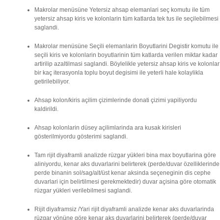
Makrolar menüsüne Yetersiz ahsap elemanlari seç komutu ile tüm
yetersiz ahsap kiris ve kolonlarin tüm katlarda tek tus ile seçilebilmesi
saglandi.
Makrolar menüsüne Seçili elemanlarin Boyutlarini Degistir komutu ile
seçili kiris ve kolonlarin boyutlarinin tüm katlarda verilen miktar kadar
artirilip azaltilmasi saglandi. Böylelikle yetersiz ahsap kiris ve kolonlar
bir kaç iterasyonla toplu boyut degisimi ile yeterli hale kolaylikla
getirilebiliyor.
Ahsap kolon/kiris açilim çizimlerinde donati çizimi yapiliyordu
kaldirildi.
Ahsap kolonlarin düsey açilimlarinda ara kusak kirisleri
gösterilmiyordu gösterimi saglandi.
Tam rijit diyaframli analizde rüzgar yükleri bina max boyutlarina göre
aliniyordu, kenar aks duvarlarini belirterek (perde/duvar özelliklerinde
perde binanin sol/sag/alt/üst kenar aksinda seçeneginin dis cephe
duvarlari için belirtilmesi gerekmektedir) duvar açisina göre otomatik
rüzgar yükleri verilebilmesi saglandi.
Rijit diyaframsiz /Yari rijit diyaframli analizde kenar aks duvarlarinda
rüzgar yönüne göre kenar aks duvarlarini belirterek (perde/duvar