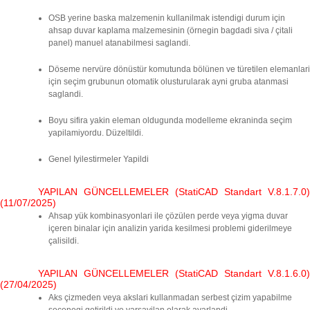
OSB yerine baska malzemenin kullanilmak istendigi durum için
ahsap duvar kaplama malzemesinin (örnegin bagdadi siva / çitali
panel) manuel atanabilmesi saglandi.
Döseme nervüre dönüstür komutunda bölünen ve türetilen elemanlari
için seçim grubunun otomatik olusturularak ayni gruba atanmasi
saglandi.
Boyu sifira yakin eleman oldugunda modelleme ekraninda seçim
yapilamiyordu. Düzeltildi.
Genel Iyilestirmeler Yapildi
YAPILAN GÜNCELLEMELER (StatiCAD Standart V.8.1.7.0)
(11/07/2025)
Ahsap yük kombinasyonlari ile çözülen perde veya yigma duvar
içeren binalar için analizin yarida kesilmesi problemi giderilmeye
çalisildi.
YAPILAN GÜNCELLEMELER (StatiCAD Standart V.8.1.6.0)
(27/04/2025)
Aks çizmeden veya akslari kullanmadan serbest çizim yapabilme