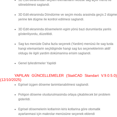
3D Edit ekranindan seçilen elemanlarin Mouse sag açilir menü ile
silinebilmesi saglandi.
3D Edit ekraninda Döndürme ve seçim modu arasinda geçis 2 dügme
yerine tek dügme ile kontrol edilmesi saglandi.
3D Edit ekraninda dösemelerin egim yönü bazi durumlarda yanlis
gösteriliyordu, düzeltildi.
Sag tus menüde Daha fazla seçenek (Yardim) menüsü ile sag tusta
hangi elemanlarin seçildiginde hangi sag tus seçeneklerinin aktif
oldugu ile ilgili yardim dokümanina erisim saglandi.
Genel Iyilestirmeler Yapildi
YAPILAN GÜNCELLEMELER (StatiCAD Standart V.9.0.5.0)
(12/10/2025)
Egrisel üçgen döseme tanimlanabilmesi saglandi.
Poligon döseme olusturulmasinda ortaya çikabilecek bir problem
giderildi.
Egrisel dösemelerin kotlarinin kiris kotlarina göre otomatik
ayarlanmasi için makrolar menüsüne seçenek eklendi