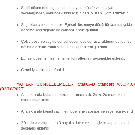
Seçili dösemeleri egrisel dösemeye dönüstür ve kot ayarla
seçeneginde y yönündeki kirisler için hata olusabiliyordu düzeltildi
Sag tiklama menüsündeki Egrisel dösemeye dönüstür komutu çoklu
döseme seçildiginde de çalisabilir hale getirildi.
Çoklu döseme seçilip egrisel dösemeye dönüstürüldügünde, egrisel
döseme özelliklerinin sifir alinmasi problemi giderildi.
Egrisel döseme meshleme ile ilgili alternatif seçenekler eklendi.
Genel Iyilestirmeler Yapildi
YAPILAN GÜNCELLEMELER (StatiCAD Standart V.9.0.4.0)
(02/10/2025)
Ana ekranda bölünmüs ekran görünümü ile 3d ve 2d modelleme
ekrani birlestirildi.
Ana ekranda komut satiri ile modellene yapilabilme seçenegi eklendi
3D Ultimate ekraninda 3 boyutta duvar ve kiris çizimi yapilabilmesi
seçenegi eklendi