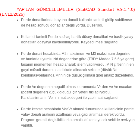
YAPILAN GÜNCELLEMELER (StatiCAD Standart V.9.1.4.0)
(17/12/2025)
Perde donatilarinda boyuna donati kullanici tanimli girilip sabitlense
de hesap sonucu donatilar degisiyordu. Düzeltildi.
Kullanici tanimli Perde sol/sag baslik düsey donatilari ve baslik yatay
donatilari dosyaya kaydedilmiyordu. Kaydedilmesi saglandi.
Perde donati hesabinda M2 maksimum ve M3 maksimum degerine
ve bunlarla uyumlu Nd degerlerine göre (TBDY Madde 7.6.6 ya göre)
tasarim momentleri hesaplanarak islem yapiliyordu, M N çiftlerinin en
gayri müsait durumu da dikkate alinacak sekilde (düsük Nd
kombinasyonlarinda Mr nin de düsük çikmasi gibi) analiz düzenlendi.
Perde Ve degerinin negatif olmasi durumunda Vr den ve Ve maxdan
(pozitif degerler) küçük oldugu için yeterli tiki atiliyordu.
Karsilastirmanin Ve nin mutlak degeri ile yapilmasi saglandi.
Perde kesme hesabinda Ve>Vr olmasi durumunda kullanicinin perde
yatay donati araligini azaltmasi veya çapi artirmasi gerekiyordu.
Program gerekli degisiklikleri otomatik düzenleyecek sekilde revizyon
yapildi.