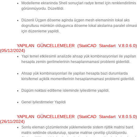
Modelleme ekraninda Shell sonuçlari radye temel için renklendirilmis
görünmüyordu. Düzeltildi.
Düzenli Üçgen döseme aginda üçgen mesh elemaninin lokal aks
dogrultusu mümkün oldugunca döseme lokal akslarina paralel olmasi
için düzenleme yapildi.
YAPILAN GÜNCELLEMELER (StatiCAD Standart V.8.0.6.0)
(05/12/2024)
Yapi temel etkilesimli analizde ahsap yük kombinasyonlari ile yapilan
hesapta zemin gerilmelerinin hesaplanmamasi problemi giderildi.
Ahsap yük kombinasyonlari ile yapilan hesapta bazi durumlarda
kiris/temel açiklik momentlerinin hesaplanmamasi problemi giderildi.
Dügüm noktasi editleme isleminde iyilestirme yapildi.
Genel Iyilestirmeler Yapildi
YAPILAN GÜNCELLEMELER (StatiCAD Standart V.8.0.5.0)
(26/11/2024)
Sonlu eleman çözümlerinde yüklemelerde sistem rijitlik matrisi bant
matris seklinde olusturulup, sparse matrise çevrilip çözülüyordu.