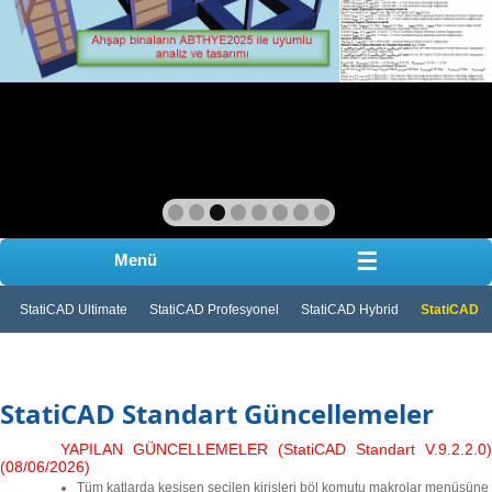
☰
Menü
StatiCAD Ultimate
StatiCAD Profesyonel
StatiCAD Hybrid
StatiCAD S
StatiCAD Standart Güncellemeler
YAPILAN GÜNCELLEMELER (StatiCAD Standart V.9.2.2.0)
(08/06/2026)
Tüm katlarda kesisen seçilen kirisleri böl komutu makrolar menüsüne