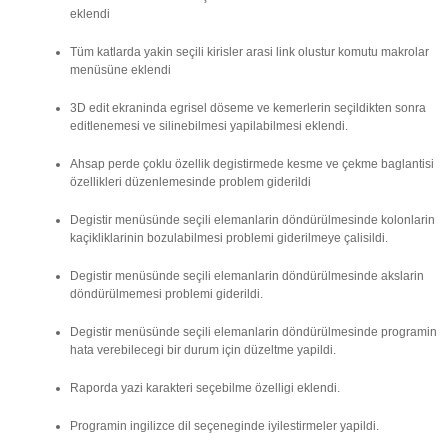
eklendi
Tüm katlarda yakin seçili kirisler arasi link olustur komutu makrolar
menüsüne eklendi
3D edit ekraninda egrisel döseme ve kemerlerin seçildikten sonra
editlenemesi ve silinebilmesi yapilabilmesi eklendi.
Ahsap perde çoklu özellik degistirmede kesme ve çekme baglantisi
özellikleri düzenlemesinde problem giderildi
Degistir menüsünde seçili elemanlarin döndürülmesinde kolonlarin
kaçikliklarinin bozulabilmesi problemi giderilmeye çalisildi.
Degistir menüsünde seçili elemanlarin döndürülmesinde akslarin
döndürülmemesi problemi giderildi.
Degistir menüsünde seçili elemanlarin döndürülmesinde programin
hata verebilecegi bir durum için düzeltme yapildi.
Raporda yazi karakteri seçebilme özelligi eklendi.
Programin ingilizce dil seçeneginde iyilestirmeler yapildi.