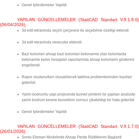
Genel Iyilestirmeler Yapildi
YAPILAN GÜNCELLEMELER (StatiCAD Standart V.9.1.8.0)
(06/04/2026)
3d edit ekraninda seçim çerçevesi ile seçebilme özelligi eklendi
3d edit ekraninda viewcube eklendi.
Bazi kolonlari ahsap bazi kolonlari betonarme olan kolonlarda
betonarme kolon hesaplari raporlarinda ahsap kolonlarin gösterimi
engellendi.
Rapor olustururken olusabilecek takilma problemlerinden bazilari
giderildi.
Yarim bodrumlu yapi projesinde kuvvet yöntemi ile yapilan analizde
yarim bodrum kesme kuvvetinin sonsuz çikabildigi bir hata giderildi
Genel Iyilestirmeler Yapildi
YAPILAN GÜNCELLEMELER (StatiCAD Standart V.9.1.7.0)
(26/01/2026)
Sonlu Eleman Modelinde Ahsap Perde Rijitliklerini Baglanti