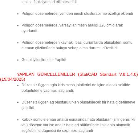
tasima fonksiyonlari etkinlestirildi.
Poligon dösemelerde, yeniden mesh olusturabilme özelligi eklendi
Poligon dösemelerde, varsayilan mesh araligi 120 cm olarak
ayarlandi.
Poligon dösemelerden kaynakli bazi durumlarda olusabilen, sonlu
eleman çözümünde hataya sebep olma durumu düzeltildi.
Genel Iyilestirmeler Yapildi
YAPILAN GÜNCELLEMELER (StatiCAD Standart V.8.1.4.0)
(19/04/2025)
Düzensiz üçgen agin kiris mesh jointlerini de içine alacak sekilde
bölüntüleme yapmasi saglandi.
Düzensiz üçgen ag olusturulurken olusabilecek bir hata giderilmeye
çalisildi.
Kabuk sonlu eleman analizi esnasinda hata olusturan (sifir genislikli
vb.) döseme var ise analiz hatalari bölümünde listelenip otomatik
seçilebilme dügmesi ile seçilmesi saglandi