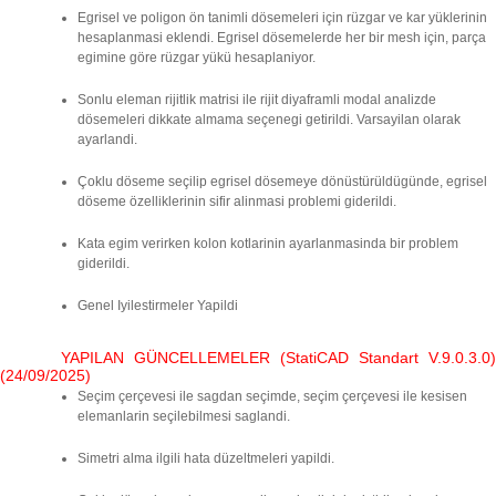
Egrisel ve poligon ön tanimli dösemeleri için rüzgar ve kar yüklerinin
hesaplanmasi eklendi. Egrisel dösemelerde her bir mesh için, parça
egimine göre rüzgar yükü hesaplaniyor.
Sonlu eleman rijitlik matrisi ile rijit diyaframli modal analizde
dösemeleri dikkate almama seçenegi getirildi. Varsayilan olarak
ayarlandi.
Çoklu döseme seçilip egrisel dösemeye dönüstürüldügünde, egrisel
döseme özelliklerinin sifir alinmasi problemi giderildi.
Kata egim verirken kolon kotlarinin ayarlanmasinda bir problem
giderildi.
Genel Iyilestirmeler Yapildi
YAPILAN GÜNCELLEMELER (StatiCAD Standart V.9.0.3.0)
(24/09/2025)
Seçim çerçevesi ile sagdan seçimde, seçim çerçevesi ile kesisen
elemanlarin seçilebilmesi saglandi.
Simetri alma ilgili hata düzeltmeleri yapildi.