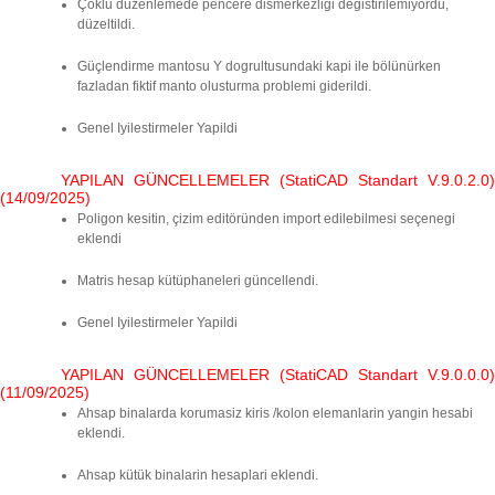
Çoklu düzenlemede pencere dismerkezligi degistirilemiyordu,
düzeltildi.
Güçlendirme mantosu Y dogrultusundaki kapi ile bölünürken
fazladan fiktif manto olusturma problemi giderildi.
Genel Iyilestirmeler Yapildi
YAPILAN GÜNCELLEMELER (StatiCAD Standart V.9.0.2.0)
(14/09/2025)
Poligon kesitin, çizim editöründen import edilebilmesi seçenegi
eklendi
Matris hesap kütüphaneleri güncellendi.
Genel Iyilestirmeler Yapildi
YAPILAN GÜNCELLEMELER (StatiCAD Standart V.9.0.0.0)
(11/09/2025)
Ahsap binalarda korumasiz kiris /kolon elemanlarin yangin hesabi
eklendi.
Ahsap kütük binalarin hesaplari eklendi.