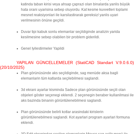
katinda taban kirisi veya ahsap çaprazi olan binalarda yanlis büyük
hata orani uyarisina sebep oluyordu. Kat kesme kuvvetleri toplami
mesnet reaksiyonlari ile karsilastirarak gereksiz/ yanlis uyari
verilmesinin önüne geçildi.
Duvar tipi kabuk sonlu elemanlar seçildiginde analizin yarida
kesilmesine sebep olabilen bir problem giderildi.
Genel Iyilestirmeler Yapildi
YAPILAN GÜNCELLEMELER (StatiCAD Standart V.9.0.6.0)
(20/10/2025)
Plan görünüsünde aks seçildiginde, sag menüde aksa bagli
elemanlarin tüm katlarda seçilebilmesi saglandi.
3d ekrani ayarlar kisminda Sadece plan görünüsünde seçili olan
objeleri göster seçenegi eklendi. 2 seçenegin beraber kullanilmasi ile
aks bazinda binanin görüntülenebilmesi saglandi.
Plan görünüsünde belirli kotlar arasindaki kirislerin
görüntülenebilmesi saglandi. Kot ayarlari program ayarlari formuna
eklendi.