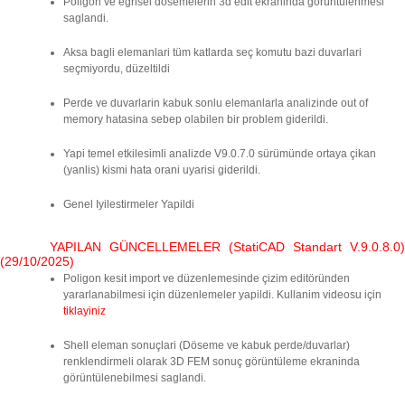
Poligon ve egrisel dösemelerin 3d edit ekraninda görüntülenmesi
saglandi.
Aksa bagli elemanlari tüm katlarda seç komutu bazi duvarlari
seçmiyordu, düzeltildi
Perde ve duvarlarin kabuk sonlu elemanlarla analizinde out of
memory hatasina sebep olabilen bir problem giderildi.
Yapi temel etkilesimli analizde V9.0.7.0 sürümünde ortaya çikan
(yanlis) kismi hata orani uyarisi giderildi.
Genel Iyilestirmeler Yapildi
YAPILAN GÜNCELLEMELER (StatiCAD Standart V.9.0.8.0)
(29/10/2025)
Poligon kesit import ve düzenlemesinde çizim editöründen
yararlanabilmesi için düzenlemeler yapildi. Kullanim videosu için
tiklayiniz
Shell eleman sonuçlari (Döseme ve kabuk perde/duvarlar)
renklendirmeli olarak 3D FEM sonuç görüntüleme ekraninda
görüntülenebilmesi saglandi.