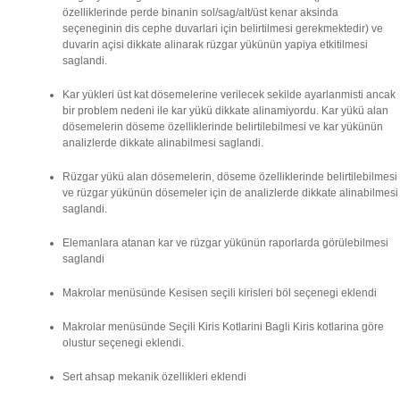
özelliklerinde perde binanin sol/sag/alt/üst kenar aksinda
seçeneginin dis cephe duvarlari için belirtilmesi gerekmektedir) ve
duvarin açisi dikkate alinarak rüzgar yükünün yapiya etkitilmesi
saglandi.
Kar yükleri üst kat dösemelerine verilecek sekilde ayarlanmisti ancak
bir problem nedeni ile kar yükü dikkate alinamiyordu. Kar yükü alan
dösemelerin döseme özelliklerinde belirtilebilmesi ve kar yükünün
analizlerde dikkate alinabilmesi saglandi.
Rüzgar yükü alan dösemelerin, döseme özelliklerinde belirtilebilmesi
ve rüzgar yükünün dösemeler için de analizlerde dikkate alinabilmesi
saglandi.
Elemanlara atanan kar ve rüzgar yükünün raporlarda görülebilmesi
saglandi
Makrolar menüsünde Kesisen seçili kirisleri böl seçenegi eklendi
Makrolar menüsünde Seçili Kiris Kotlarini Bagli Kiris kotlarina göre
olustur seçenegi eklendi.
Sert ahsap mekanik özellikleri eklendi