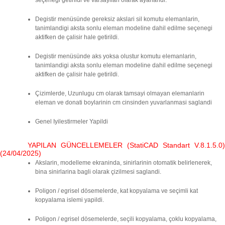
seçenegi getirildi ve varsayilan olarak ayarlandi.
Degistir menüsünde gereksiz akslari sil komutu elemanlarin,
tanimlandigi aksta sonlu eleman modeline dahil edilme seçenegi
aktifken de çalisir hale getirildi.
Degistir menüsünde aks yoksa olustur komutu elemanlarin,
tanimlandigi aksta sonlu eleman modeline dahil edilme seçenegi
aktifken de çalisir hale getirildi.
Çizimlerde, Uzunlugu cm olarak tamsayi olmayan elemanlarin
eleman ve donati boylarinin cm cinsinden yuvarlanmasi saglandi
Genel Iyilestirmeler Yapildi
YAPILAN GÜNCELLEMELER (StatiCAD Standart V.8.1.5.0)
(24/04/2025)
Akslarin, modelleme ekraninda, sinirlarinin otomatik belirlenerek,
bina sinirlarina bagli olarak çizilmesi saglandi.
Poligon / egrisel dösemelerde, kat kopyalama ve seçimli kat
kopyalama islemi yapildi.
Poligon / egrisel dösemelerde, seçili kopyalama, çoklu kopyalama,