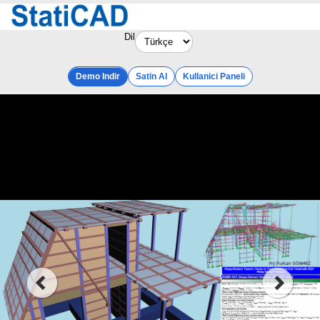
Dil
Demo Indir
Satin Al
Kullanici Paneli