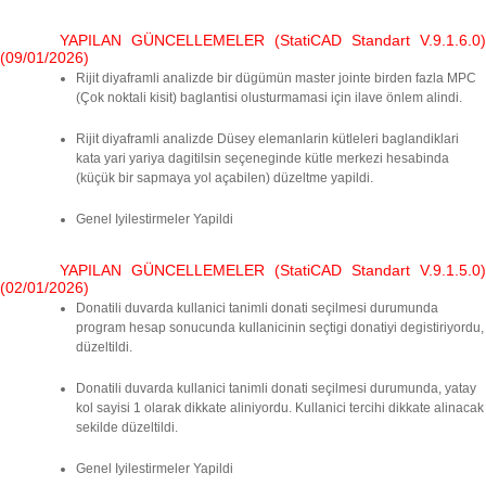
YAPILAN GÜNCELLEMELER (StatiCAD Standart V.9.1.6.0)
(09/01/2026)
Rijit diyaframli analizde bir dügümün master jointe birden fazla MPC
(Çok noktali kisit) baglantisi olusturmamasi için ilave önlem alindi.
Rijit diyaframli analizde Düsey elemanlarin kütleleri baglandiklari
kata yari yariya dagitilsin seçeneginde kütle merkezi hesabinda
(küçük bir sapmaya yol açabilen) düzeltme yapildi.
Genel Iyilestirmeler Yapildi
YAPILAN GÜNCELLEMELER (StatiCAD Standart V.9.1.5.0)
(02/01/2026)
Donatili duvarda kullanici tanimli donati seçilmesi durumunda
program hesap sonucunda kullanicinin seçtigi donatiyi degistiriyordu,
düzeltildi.
Donatili duvarda kullanici tanimli donati seçilmesi durumunda, yatay
kol sayisi 1 olarak dikkate aliniyordu. Kullanici tercihi dikkate alinacak
sekilde düzeltildi.
Genel Iyilestirmeler Yapildi